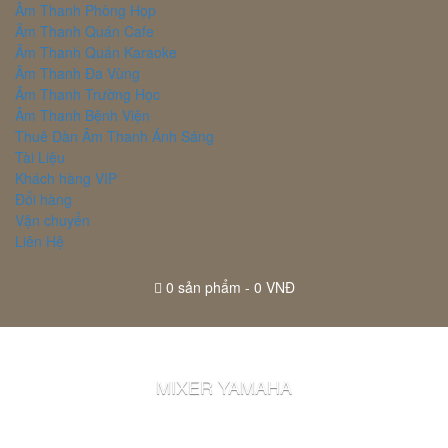
Âm Thanh Phòng Họp
Âm Thanh Quán Cafe
Âm Thanh Quán Karaoke
Âm Thanh Đa Vùng
Âm Thanh Trường Học
Âm Thanh Bệnh Viện
Thuê Dàn Âm Thanh Ánh Sáng
Tài Liệu
Khách hàng VIP
Đổi hàng
Vận chuyển
Liên Hệ
0
sản phẩm -
0 VNĐ
MIXER YAMAHA