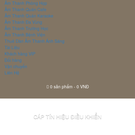
Âm Thanh Phòng Họp
Âm Thanh Quán Cafe
Âm Thanh Quán Karaoke
Âm Thanh Đa Vùng
Âm Thanh Trường Học
Âm Thanh Bệnh Viện
Thuê Dàn Âm Thanh Ánh Sáng
Tài Liệu
Khách hàng VIP
Đổi hàng
Vận chuyển
Liên Hệ
0
sản phẩm -
0 VNĐ
CÁP TÍN HIỆU ĐIỀU KHIỂN