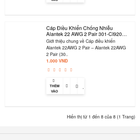
GIỎ
Cáp Điều Khiển Chống Nhiễu 
Alantek 22 AWG 2 Pair 301-CI9202-
0500
Giới thiệu chung về Cáp điều khiển
Alantek 22AWG 2 Pair – Alantek 22AWG
2 Pair (30..
1.000 VNĐ
THÊM
VÀO
GIỎ
Hiển thị từ 1 đến 8 của 8 (1 Trang)