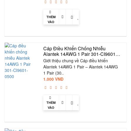
THÊM
VÀO
GIỎ
Cáp Điều Khiển Chống Nhiễu 
Alantek 14AWG 1 Pair 301-CI9601-
0500
Giới thiệu chung về Cáp điều khiển
Alantek 14AWG 1 Pair – Alantek 14AWG
1 Pair (30..
1.000 VNĐ
THÊM
VÀO
GIỎ